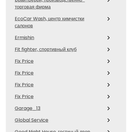
торговая фирма
EcoCar Wash, центр химчистки
салонов
Ermishin
Fit fighter, спортивный клуб
Fix Price
Fix Price
Fix Price
Fix Price
Garage_13
Global Service
Good Night House, гостиный двор