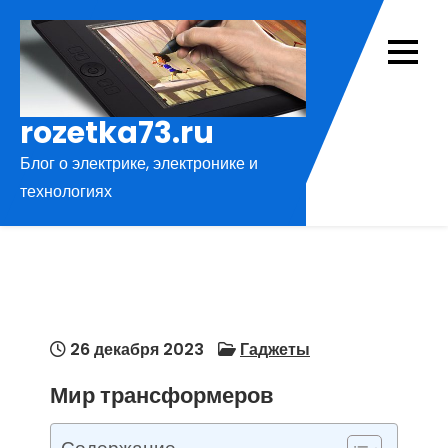
Перейти
к
содержимому
rozetka73.ru
Блог о электрике, электронике и
технологиях
26 декабря 2023
Гаджеты
Мир трансформеров