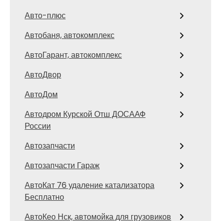
Авто-плюс
Автобаня, автокомплекс
АвтоГарант, автокомплекс
АвтоДвор
АвтоДом
Автодром Курской Отш ДОСААФ
России
Автозапчасти
Автозапчасти Гараж
АвтоКат 76 удаление катализатора
Бесплатно
АвтоКео Нск, автомойка для грузовиков