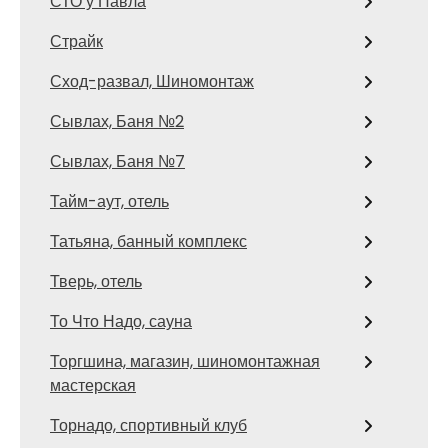
СТО у Павла
Страйк
Сход-развал, Шиномонтаж
Сывлах, Баня №2
Сывлах, Баня №7
Тайм-аут, отель
Татьяна, банный комплекс
Тверь, отель
То Что Надо, сауна
Торгшина, магазин, шиномонтажная
мастерская
Торнадо, спортивный клуб