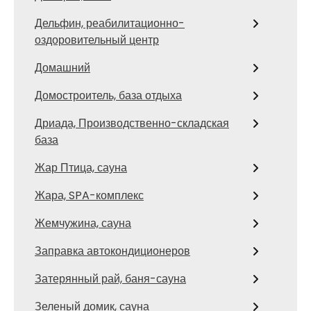
Дельфин, реабилитационно-
оздоровительный центр
Домашний
Домостроитель, база отдыха
Дриада, Производственно-складская
база
Жар Птица, сауна
Жара, SPA-комплекс
Жемчужина, сауна
Заправка автокондиционеров
Затерянный рай, баня-сауна
Зеленый домик, сауна