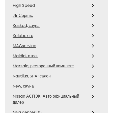
High Speed
Jlr Сервис
Kaskad, сауна
Kolobox.ru
MACservice
Maldini, отель
Marsala, ресторанный комплекс
Nautilus, SPA-салон
New, сауна
Nissan АСПЭК-Авто официальный
дилер
Niva center 05