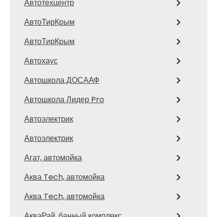
Автотехцентр
АвтоТирКрым
АвтоТирКрым
Автохаус
Автошкола ДОСААФ
Автошкола Лидер Pro
Автоэлектрик
Автоэлектрик
Агат, автомойка
Аква Tech, автомойка
Аква Tech, автомойка
АкваРай, банный комплекс