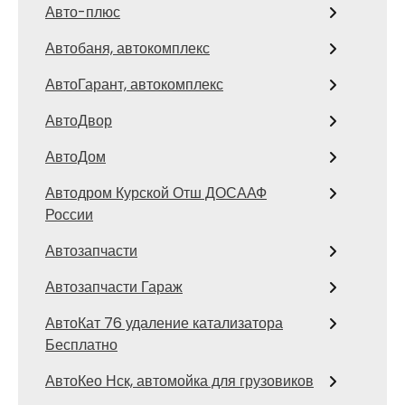
Авто-плюс
Автобаня, автокомплекс
АвтоГарант, автокомплекс
АвтоДвор
АвтоДом
Автодром Курской Отш ДОСААФ
России
Автозапчасти
Автозапчасти Гараж
АвтоКат 76 удаление катализатора
Бесплатно
АвтоКео Нск, автомойка для грузовиков