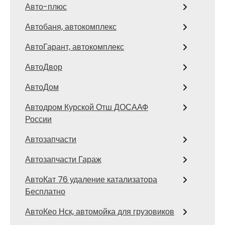
Авто-плюс
Автобаня, автокомплекс
АвтоГарант, автокомплекс
АвтоДвор
АвтоДом
Автодром Курской Отш ДОСААФ
России
Автозапчасти
Автозапчасти Гараж
АвтоКат 76 удаление катализатора
Бесплатно
АвтоКео Нск, автомойка для грузовиков