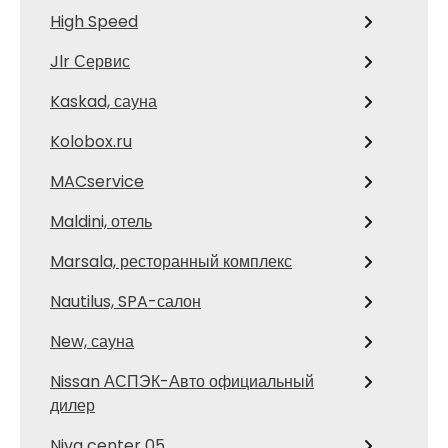
High Speed
Jlr Сервис
Kaskad, сауна
Kolobox.ru
MACservice
Maldini, отель
Marsala, ресторанный комплекс
Nautilus, SPA-салон
New, сауна
Nissan АСПЭК-Авто официальный
дилер
Niva center 05