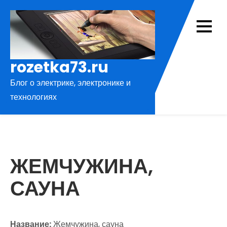
Перейти
к
содержимому
rozetka73.ru
Блог о электрике, электронике и
технологиях
ЖЕМЧУЖИНА,
САУНА
Название:
Жемчужина, сауна