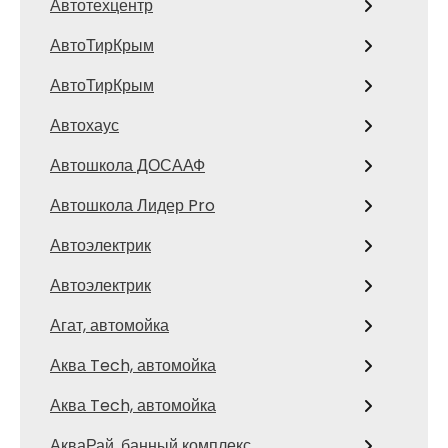
Автотехцентр
АвтоТирКрым
АвтоТирКрым
Автохаус
Автошкола ДОСААФ
Автошкола Лидер Pro
Автоэлектрик
Автоэлектрик
Агат, автомойка
Аква Tech, автомойка
Аква Tech, автомойка
АкваРай, банный комплекс