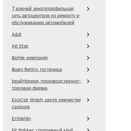
7 ключей, многопрофильная
сеть автоцентров по ремонту и
обслуживанию автомобилей
A&R
AK Star
Bohle, компания
Buen Retiro, гостиница
bрайтbерри, производственно-
торговая фирма
EcoCar Wash, центр химчистки
салонов
Ermishin
Fit fighter, спортивный клуб