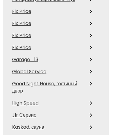
Fix Price
Fix Price
Fix Price
Fix Price
Garage_13
Global Service
Good Night House, гостиный
двор
High Speed
Jlr Сервис
Kaskad, сауна