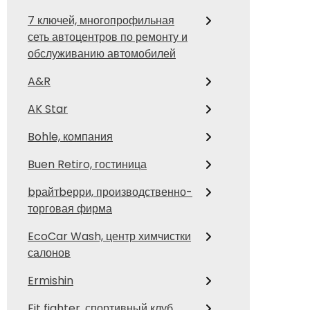
7 ключей, многопрофильная
сеть автоцентров по ремонту и
обслуживанию автомобилей
A&R
AK Star
Bohle, компания
Buen Retiro, гостиница
bрайтbерри, производственно-
торговая фирма
EcoCar Wash, центр химчистки
салонов
Ermishin
Fit fighter, спортивный клуб