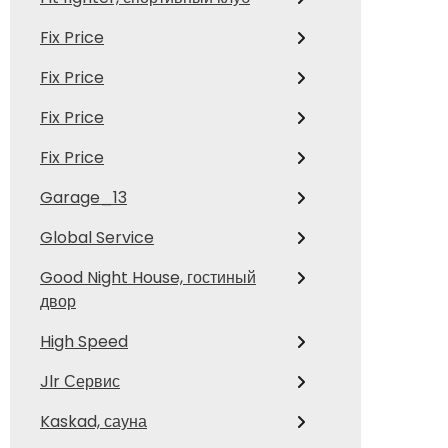
Fix Price
Fix Price
Fix Price
Fix Price
Garage_13
Global Service
Good Night House, гостиный
двор
High Speed
Jlr Сервис
Kaskad, сауна