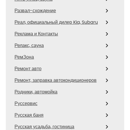
Развал-схождение
Реал, официальный дилер Kia, Subaru
Реклама и Контакты
Релакс, сауна
РемЗона
Ремонт авто
Ремонт, заправка автокондиционеров
Родники, автомойка
Руссервис
Русская баня
Русская усадьба, гостиница