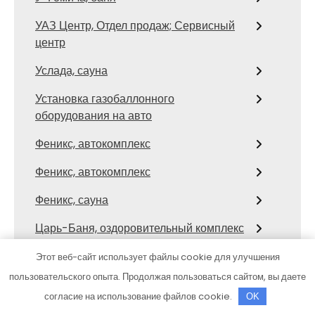
УАЗ Центр, Отдел продаж; Сервисный
центр
Услада, сауна
Установка газобаллонного
оборудования на авто
Феникс, автокомплекс
Феникс, автокомплекс
Феникс, сауна
Царь-Баня, оздоровительный комплекс
Центр автомоечных услуг, Центр
Этот веб-сайт использует файлы cookie для улучшения
автомоечных услуг
пользовательского опыта. Продолжая пользоваться сайтом, вы даете
согласие на использование файлов cookie.
OK
Центр автомоечных услуг, Центр