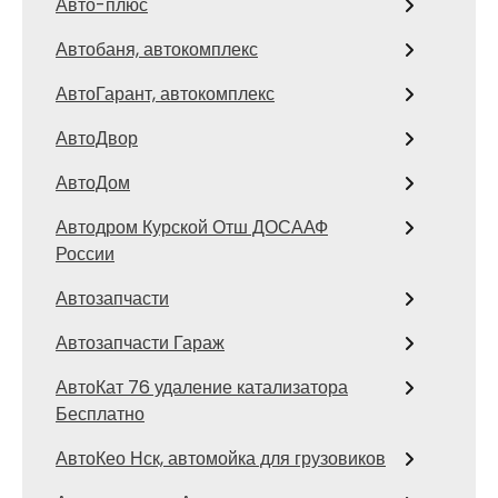
Авто-плюс
Автобаня, автокомплекс
АвтоГарант, автокомплекс
АвтоДвор
АвтоДом
Автодром Курской Отш ДОСААФ
России
Автозапчасти
Автозапчасти Гараж
АвтоКат 76 удаление катализатора
Бесплатно
АвтоКео Нск, автомойка для грузовиков