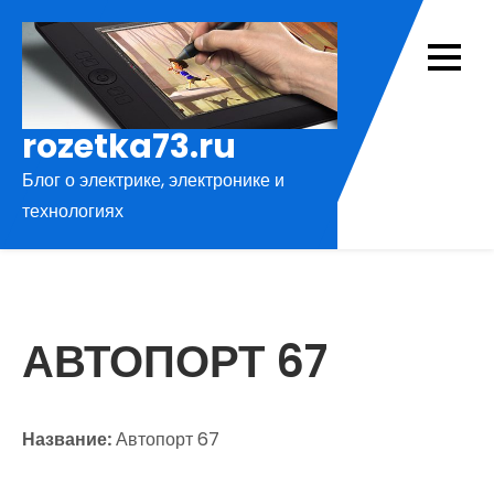
Перейти
к
содержимому
rozetka73.ru
Блог о электрике, электронике и
технологиях
АВТОПОРТ 67
Название:
Автопорт 67