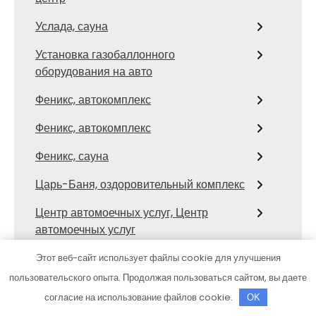
Услада, сауна
Установка газобаллонного
оборудования на авто
Феникс, автокомплекс
Феникс, автокомплекс
Феникс, сауна
Царь-Баня, оздоровительный комплекс
Центр автомоечных услуг, Центр
автомоечных услуг
Центр автомоечных услуг, Центр
Этот веб-сайт использует файлы cookie для улучшения
автомоечных услуг
пользовательского опыта. Продолжая пользоваться сайтом, вы даете
согласие на использование файлов cookie.
OK
Центральное СТО