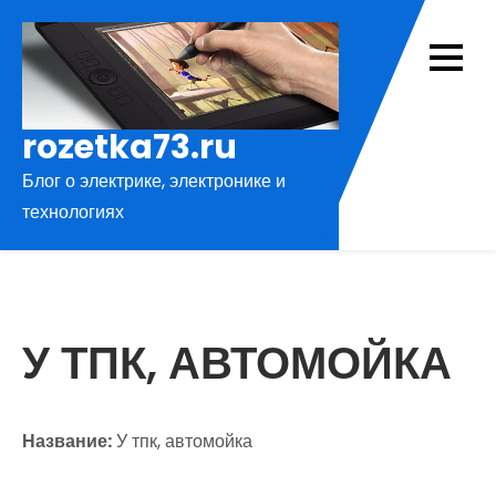
Перейти
к
содержимому
rozetka73.ru
Блог о электрике, электронике и
технологиях
У ТПК, АВТОМОЙКА
Название:
У тпк, автомойка