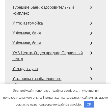
Турецкие бани, оздоровительный
комплекс
У тпк, автомойка
У Фомича, баня
У Фомича, баня
УАЗ Центр, Отдел продаж; Сервисный
центр
Услада, сауна
Установка газобаллонного
оборудования на авто
Этот веб-сайт использует файлы cookie для улучшения
Феникс, автокомплекс
пользовательского опыта. Продолжая пользоваться сайтом, вы даете
Феникс, автокомплекс
согласие на использование файлов cookie.
OK