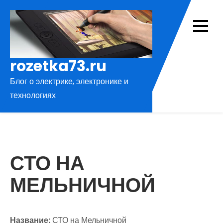
Перейти
к
содержимому
rozetka73.ru
Блог о электрике, электронике и
технологиях
СТО НА
МЕЛЬНИЧНОЙ
Название:
СТО на Мельничной