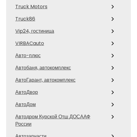
Truck Motors
Truck86
Vip24, гостиница
VIRBACauto
Авто-плюс
Автобаня, автокомплекс
АвтоГарант, автокомплекс
АвтоДвор
АвтоДом
Автодром Курской Отш ДОСААФ
России
Автозапчасти