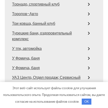
Торнадо, спортивный клуб
Торопов-Авто
Три ковша, банный клуб
Турецкие бани, оздоровительный
комплекс
У тпк, автомойка
У Фомича, баня
У Фомича, баня
УАЗ Центр, Отдел продаж; Сервисный
центр
Этот веб-сайт использует файлы cookie для улучшения
Услада, сауна
пользовательского опыта. Продолжая пользоваться сайтом, вы даете
согласие на использование файлов cookie.
Установка газобаллонного
OK