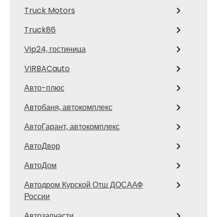
Truck Motors
Truck86
Vip24, гостиница
VIRBACauto
Авто-плюс
Автобаня, автокомплекс
АвтоГарант, автокомплекс
АвтоДвор
АвтоДом
Автодром Курской Отш ДОСААФ
России
Автозапчасти