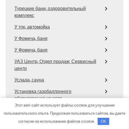
Турецкие бани, оздоровительный
комплекс
У тпк, автомойка
У Фомича, баня
У Фомича, баня
УАЗ Центр, Отдел продаж; Сервисный
центр
Услада, сауна
Установка газобаллонного
оборудования на авто
Этот веб-сайт использует файлы cookie для улучшения
Феникс, автокомплекс
пользовательского опыта. Продолжая пользоваться сайтом, вы даете
Феникс, автокомплекс
согласие на использование файлов cookie.
OK