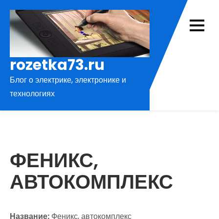
Перейти
к
содержимому
rozetka73.ru
Блог о электрике, электронике и
технологиях
ФЕНИКС,
АВТОКОМПЛЕКС
Название:
Феникс, автокомплекс