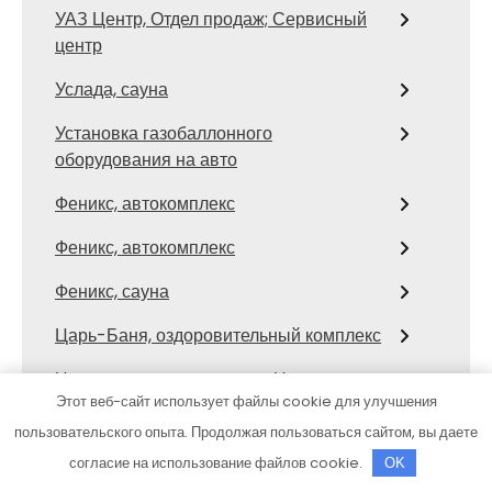
УАЗ Центр, Отдел продаж; Сервисный
центр
Услада, сауна
Установка газобаллонного
оборудования на авто
Феникс, автокомплекс
Феникс, автокомплекс
Феникс, сауна
Царь-Баня, оздоровительный комплекс
Центр автомоечных услуг, Центр
Этот веб-сайт использует файлы cookie для улучшения
автомоечных услуг
пользовательского опыта. Продолжая пользоваться сайтом, вы даете
Центр автомоечных услуг, Центр
согласие на использование файлов cookie.
OK
автомоечных услуг