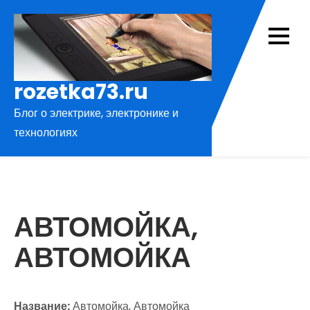
Перейти
к
содержимому
rozetka73.ru
Блог о электрике, электронике и
технологиях
АВТОМОЙКА,
АВТОМОЙКА
Название:
Автомойка, Автомойка