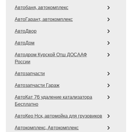
Автобаня, автокомплекс
АвтоГарант, автокомплекс
АвтоДвор
АвтоДом
Автодром Курской Отш ДОСААФ
России
Автозапчасти
Автозапчасти Гараж
АвтоКат 76 удаление катализатора
Бесплатно
АвтоКео Нск, автомойка для грузовиков
Автокомплекс, Автокомплекс