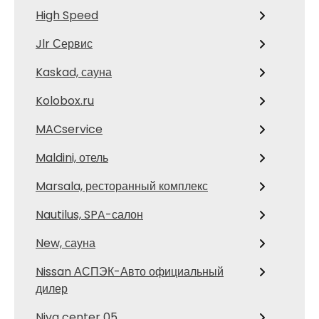
High Speed
Jlr Сервис
Kaskad, сауна
Kolobox.ru
MACservice
Maldini, отель
Marsala, ресторанный комплекс
Nautilus, SPA-салон
New, сауна
Nissan АСПЭК-Авто официальный
дилер
Niva center 05