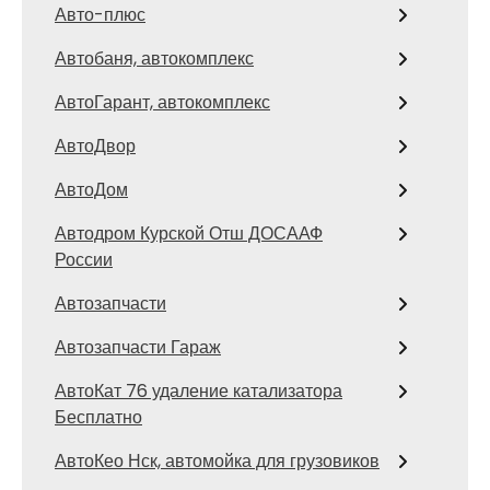
Авто-плюс
Автобаня, автокомплекс
АвтоГарант, автокомплекс
АвтоДвор
АвтоДом
Автодром Курской Отш ДОСААФ
России
Автозапчасти
Автозапчасти Гараж
АвтоКат 76 удаление катализатора
Бесплатно
АвтоКео Нск, автомойка для грузовиков