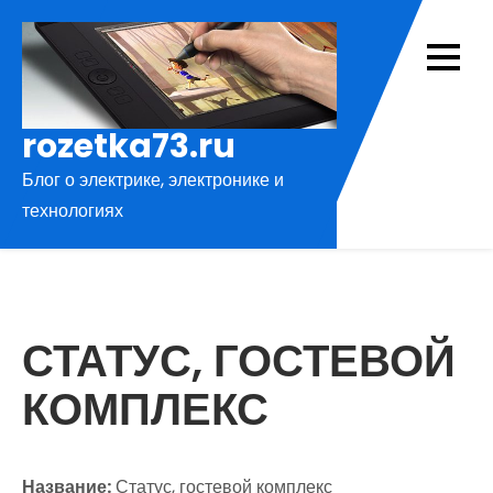
Перейти
к
содержимому
rozetka73.ru
Блог о электрике, электронике и
технологиях
СТАТУС, ГОСТЕВОЙ
КОМПЛЕКС
Название:
Статус, гостевой комплекс