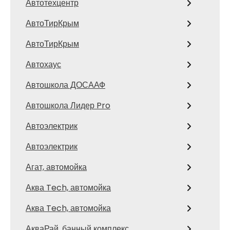
Автотехцентр
АвтоТирКрым
АвтоТирКрым
Автохаус
Автошкола ДОСААФ
Автошкола Лидер Pro
Автоэлектрик
Автоэлектрик
Агат, автомойка
Аква Tech, автомойка
Аква Tech, автомойка
АкваРай, банный комплекс