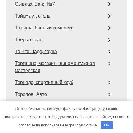
Сывлах, Баня №7
Тайм-аут, отель
Татьяна, банный комплекс
Тверь, отель
То Что Надо, сауна
Торгшина, магазин, шиномонтажная
мастерская
Торнадо, спортивный клуб
Торопов-Авто
Три ковша, банный клуб
Этот веб-сайт использует файлы cookie для улучшения
пользовательского опыта. Продолжая пользоваться сайтом, вы даете
Турецкие бани, оздоровительный
комплекс
согласие на использование файлов cookie.
OK