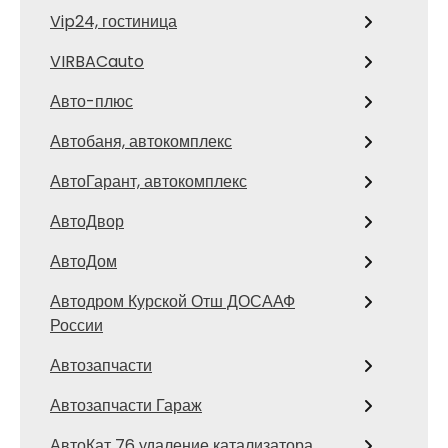
Vip24, гостиница
VIRBACauto
Авто-плюс
Автобаня, автокомплекс
АвтоГарант, автокомплекс
АвтоДвор
АвтоДом
Автодром Курской Отш ДОСААФ
России
Автозапчасти
Автозапчасти Гараж
АвтоКат 76 удаление катализатора