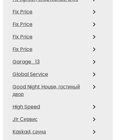
Fix Price
Fix Price
Fix Price
Fix Price
Garage_13
Global Service
Good Night House, гостиный
двор
High Speed
Jlr Сервис
Kaskad, сауна