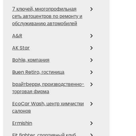
7 ключей, многопрофильная
сеть автоцентров по ремонту и
обслуживанию автомобилей
A&R
AK Star
Bohle, компания
Buen Retiro, гостиница
bрайтbерри, производственно-
торговая фирма
EcoCar Wash, центр химчистки
салонов
Ermishin
Fit fighter, спортивный клуб