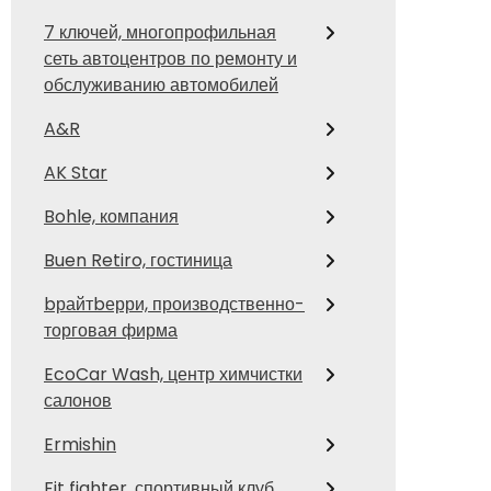
7 ключей, многопрофильная
сеть автоцентров по ремонту и
обслуживанию автомобилей
A&R
AK Star
Bohle, компания
Buen Retiro, гостиница
bрайтbерри, производственно-
торговая фирма
EcoCar Wash, центр химчистки
салонов
Ermishin
Fit fighter, спортивный клуб