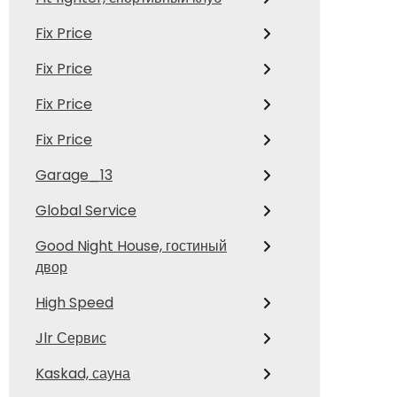
Fix Price
Fix Price
Fix Price
Fix Price
Garage_13
Global Service
Good Night House, гостиный
двор
High Speed
Jlr Сервис
Kaskad, сауна