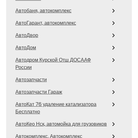
Автобаня, автокомплекс
АвтоГарант, автокомплекс
АвтоДвор
АвтоДом
Автодром Курской Отш ДОСААФ
России
Автозапчасти
Автозапчасти Гараж
АвтоКат 76 удаление катализатора
Бесплатно
АвтоКео Нск, автомойка для грузовиков
Автокомплекс, Автокомплекс