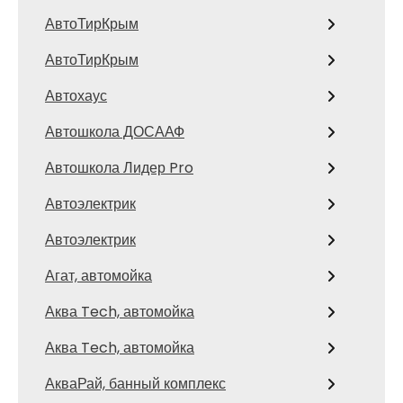
АвтоТирКрым
АвтоТирКрым
Автохаус
Автошкола ДОСААФ
Автошкола Лидер Pro
Автоэлектрик
Автоэлектрик
Агат, автомойка
Аква Tech, автомойка
Аква Tech, автомойка
АкваРай, банный комплекс