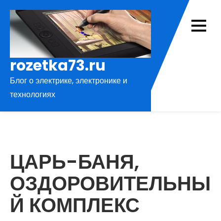
Перейти
к
содержимому
rozetka73.ru
Блог о электрике, электронике и
технологиях
ЦАРЬ-БАНЯ,
ОЗДОРОВИТЕЛЬНЫ
Й КОМПЛЕКС