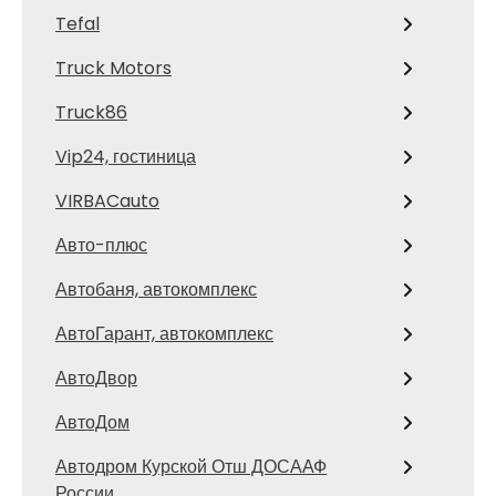
Tefal
Truck Motors
Truck86
Vip24, гостиница
VIRBACauto
Авто-плюс
Автобаня, автокомплекс
АвтоГарант, автокомплекс
АвтоДвор
АвтоДом
Автодром Курской Отш ДОСААФ
России