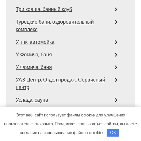
Три ковша, банный клуб
Турецкие бани, оздоровительный
комплекс
У тпк, автомойка
У Фомича, баня
У Фомича, баня
УАЗ Центр, Отдел продаж; Сервисный
центр
Услада, сауна
Установка газобаллонного
Этот веб-сайт использует файлы cookie для улучшения
оборудования на авто
пользовательского опыта. Продолжая пользоваться сайтом, вы даете
Феникс, автокомплекс
согласие на использование файлов cookie.
OK