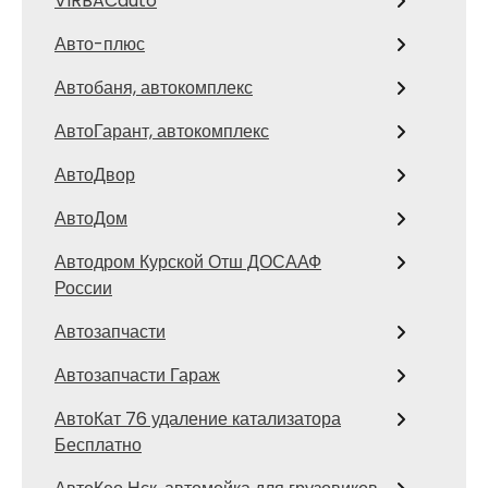
VIRBACauto
Авто-плюс
Автобаня, автокомплекс
АвтоГарант, автокомплекс
АвтоДвор
АвтоДом
Автодром Курской Отш ДОСААФ
России
Автозапчасти
Автозапчасти Гараж
АвтоКат 76 удаление катализатора
Бесплатно