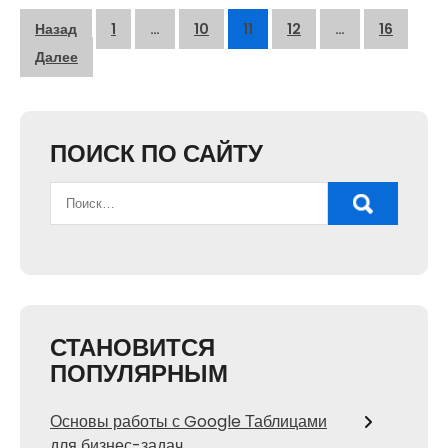
Пагинация
Назад
1
…
10
11
12
…
16
записей
Далее
ПОИСК ПО САЙТУ
СТАНОВИТСЯ
ПОПУЛЯРНЫМ
Основы работы с Google Таблицами
для бизнес-задач