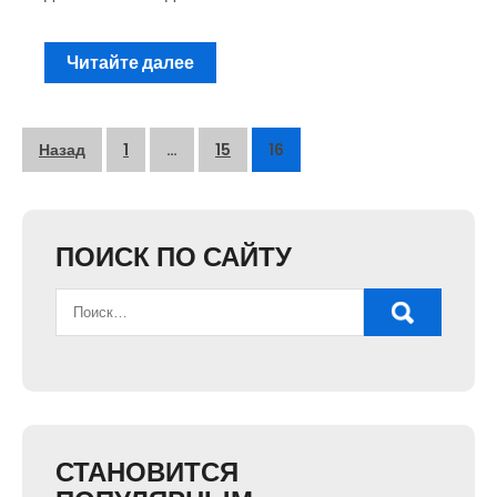
Читайте далее
Пагинация
Назад
1
…
15
16
записей
ПОИСК ПО САЙТУ
СТАНОВИТСЯ