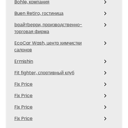
Bohle, компания
Buen Retiro, гостиница
bрайтbерри, производственно-
торговая фирма
EcoCar Wash, центр химчистки
салонов
Ermishin
Fit fighter, спортивный клуб
Fix Price
Fix Price
Fix Price
Fix Price