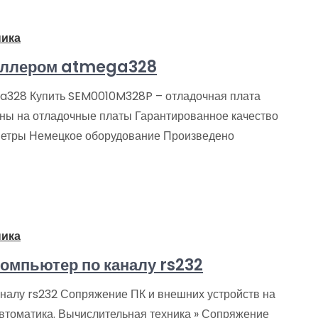
ника
роллером atmega328
a328 Купить SEM0010M328P – отладочная плата
ены на отладочные платы Гарантированное качество
аметры Немецкое оборудование Произведено
ника
компьютер по каналу rs232
аналу rs232 Сопряжение ПК и внешних устройств на
втоматика. Вычислительная техника » Сопряжение