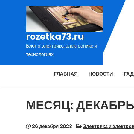
Перейти
к
содержимому
rozetka73.ru
Блог о электрике, электронике и
технологиях
ГЛАВНАЯ
НОВОСТИ
ГА
МЕСЯЦ:
ДЕКАБРЬ
26 декабря 2023
Электрика и электро