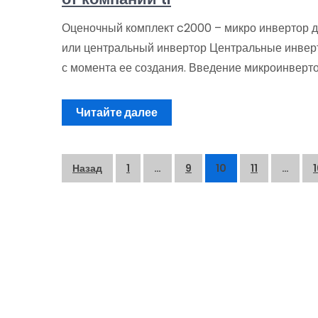
Оценочный комплект c2000 – микро инвертор д
или центральный инвертор Центральные инверт
с момента ее создания. Введение микроинверто
Читайте далее
Пагинация
Назад
1
…
9
10
11
…
1
записей