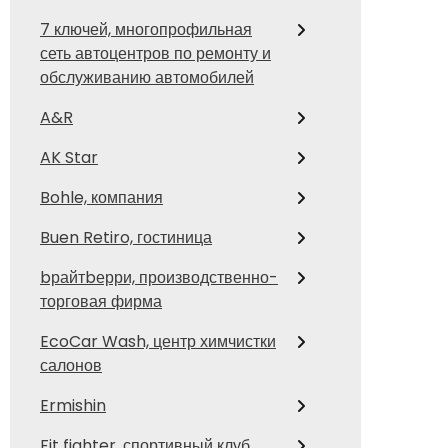
7 ключей, многопрофильная
сеть автоцентров по ремонту и
обслуживанию автомобилей
A&R
AK Star
Bohle, компания
Buen Retiro, гостиница
bрайтbерри, производственно-
торговая фирма
EcoCar Wash, центр химчистки
салонов
Ermishin
Fit fighter, спортивный клуб