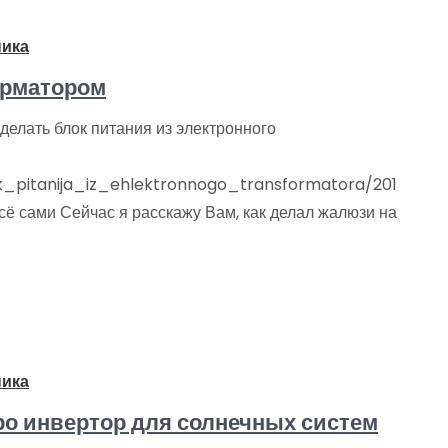
ника
орматором
елать блок питания из электронного
ok_pitanija_iz_ehlektronnogo_transformatora/201
ё сами Сейчас я расскажу Вам, как делал жалюзи на
ника
о инвертор для солнечных систем