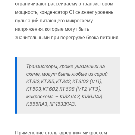
ограничивают рассеиваемую транзистором
мощность, конденсатор С1 снижает уровень
пульсаций питающего микросхему
напряжения, которые могут быть
значительными при перегрузке блока питания.
Транзисторы, кроме указанных на
схеме, могут быть любые из серий
КТ312, КТ315, КТ342, КТ3102 (VT1),
КТ503, КТ602, КТ608 (VT2, ѴТЗ),
микросхема – K133J1A3, K136J1A3,
К555ЛАЗ, КР1533ЛАЗ.
Применение столь «древних» микросхем