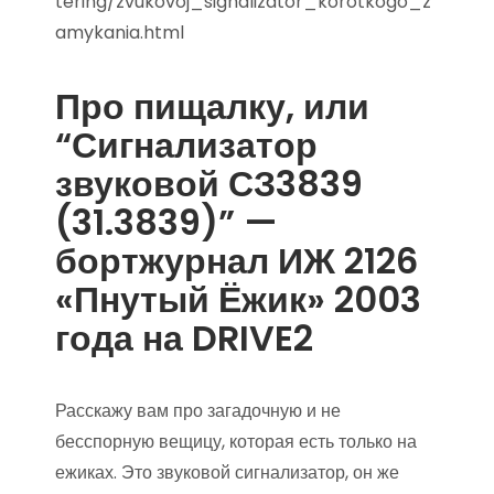
tering/zvukovoj_signalizator_korotkogo_z
amykania.html
Про пищалку, или
“Сигнализатор
звуковой СЗ3839
(31.3839)” —
бортжурнал ИЖ 2126
«Пнутый Ёжик» 2003
года на DRIVE2
Расскажу вам про загадочную и не
бесспорную вещицу, которая есть только на
ежиках. Это звуковой сигнализатор, он же