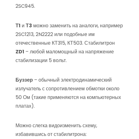
2SC945.
Т1
и
Т3
можно заменить на аналоги, например
2SC1213, 2N2222 или подобные им
отечественные КТ315, КТ503. Стабилитрон
ZD1
– любой маломощный на напряжение
стабилизации 5 вольт.
Буззер
– обычный электродинамический
излучатель с сопротивлением обмотки около
50 Ом (такие применяются на компьютерных
платах).
Можно слегка видоизменить схему,
избавившись от стабилитрона: