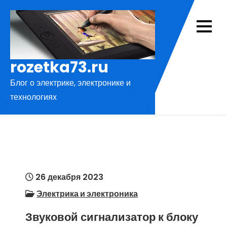
Перейти
к
содержимому
rozetka73.ru
Блог о электрике, электронике и
технологиях
26 декабря 2023
Электрика и электроника
Звуковой сигнализатор к блоку