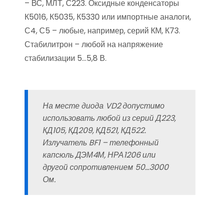
– ВС, МЛТ, С223. Оксидные конденсаторы
К5016, К5035, К5330 или импортные аналоги,
С4, С5 – любые, например, серий КМ, К73.
Стабилитрон – любой на напряжение
стабилизации 5…5,8 В.
На месте диода VD2 допустимо
использовать любой из серий Д223,
КД105, КД209, КД521, КД522.
Излучатель BF1 – телефонный
капсюль ДЭМ4М, НРА1206 или
другой сопротивлением 50…3000
Ом.