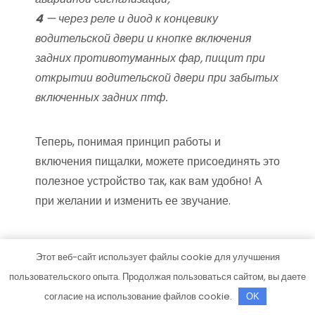
4
— через реле и диод к концевику
водительской двери и кнопке включения
задних противотуманных фар, пищит при
открытии водительской двери при забытых
включенных задних птф.
Теперь, понимая принцип работы и
включения пищалки, можете присоединять это
полезное устройство так, как вам удобно! А
при желании и изменить ее звучание.
Хотите альтернативу? Их есть у меня!
Этот веб-сайт использует файлы cookie для улучшения
Читайте продолжение:
пользовательского опыта. Продолжая пользоваться сайтом, вы даете
www.drive2.ru/p/cjr/RAAAAAAAp4sAAAAAA
согласие на использование файлов cookie.
OK
AQiGA#post