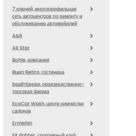
7 ключей, многопрофильная
сеть автоцентров по ремонту и
обслуживанию автомобилей
A&R
AK Star
Bohle, компания
Buen Retiro, гостиница
bрайтbерри, производственно-
торговая фирма
EcoCar Wash, центр химчистки
салонов
Ermishin
Fit fighter, спортивный клуб