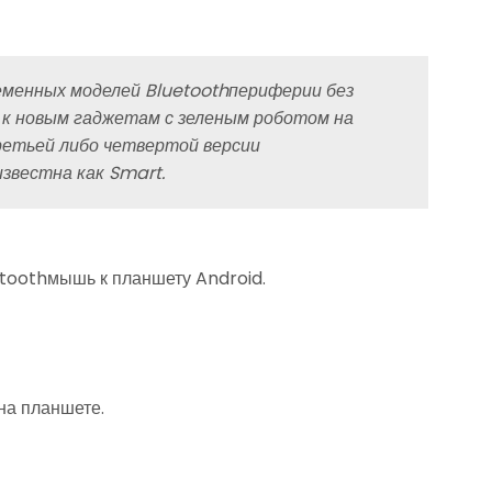
менных моделей Bluetoothпериферии без
 к новым гаджетам с зеленым роботом на
ретьей либо четвертой версии
звестна как Smart.
etoothмышь к планшету Android.
на планшете.