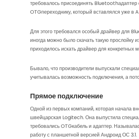
требовалось присоединять Bluetoothадаптер 
OTGпереходнику, который вставлялся уже в A
Для этого требовался особый драйвер для Bl
иногда можно было скачать такую прослойку из
приходилось искать драйвер для конкретных 
Бывало, что производители выпускали специа
учитывалась возможность подключения, а пото
Прямое подключение
Одной из первых компаний, которая начала в
швейцарская Logitech. Она выпустила специ
требовались OTGкабель и адаптер. Называлас
работу с планшетной версией Андроид ОС 3.1.