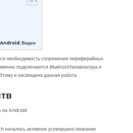
 Android: Видео
ется необходимость сопряжения периферийных
 именно подключаются Bluetoothклавиатура и
Этому и посвящена данная работа.
ств
oth началось активное усовершенствование