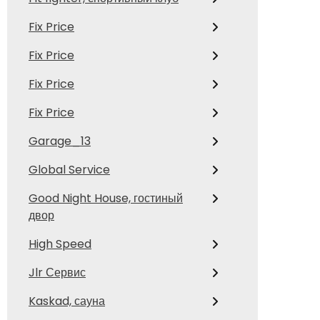
Fix Price
Fix Price
Fix Price
Fix Price
Garage_13
Global Service
Good Night House, гостиный
двор
High Speed
Jlr Сервис
Kaskad, сауна