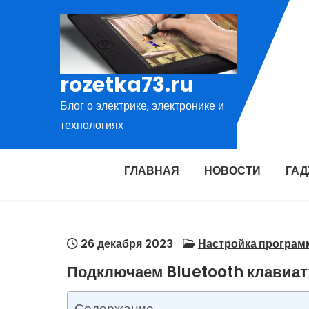
Перейти
к
содержимому
rozetka73.ru
Блог о электрике, электронике и
технологиях
ГЛАВНАЯ
НОВОСТИ
ГА
26 декабря 2023
Настройка програм
Подключаем Bluetooth клавиат
Содержание