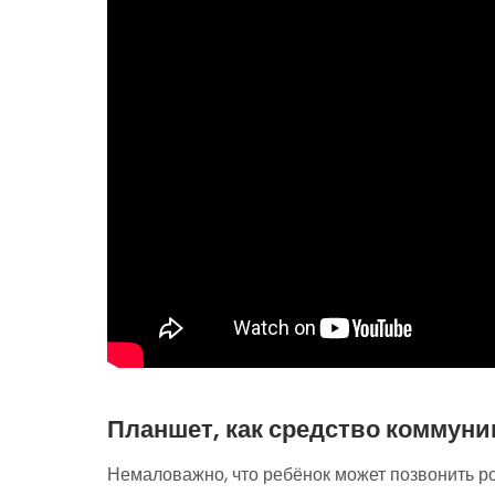
Планшет, как средство коммун
Немаловажно, что ребёнок может позвонить род