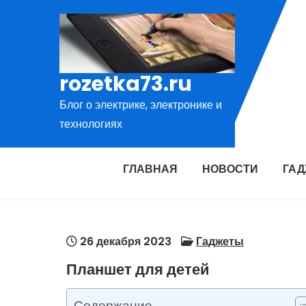
Перейти
к
содержимому
rozetka73.ru
Блог о электрике, электронике и
технологиях
ГЛАВНАЯ
НОВОСТИ
ГА
26 декабря 2023
Гаджеты
Планшет для детей
Содержание