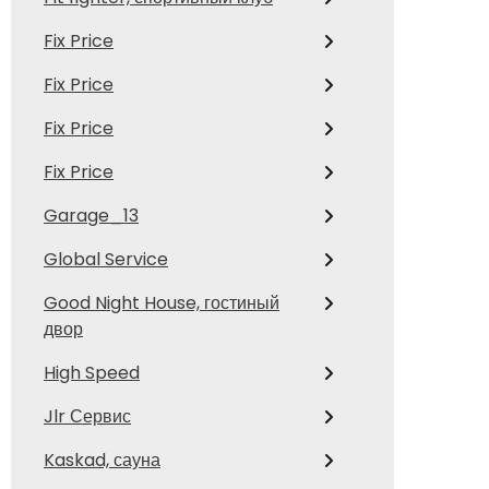
Fix Price
Fix Price
Fix Price
Fix Price
Garage_13
Global Service
Good Night House, гостиный
двор
High Speed
Jlr Сервис
Kaskad, сауна