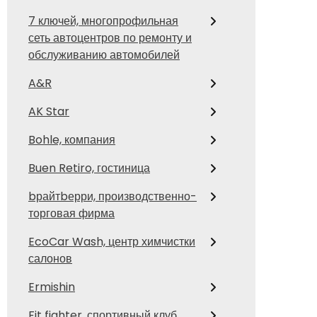
7 ключей, многопрофильная
сеть автоцентров по ремонту и
обслуживанию автомобилей
A&R
AK Star
Bohle, компания
Buen Retiro, гостиница
bрайтbерри, производственно-
торговая фирма
EcoCar Wash, центр химчистки
салонов
Ermishin
Fit fighter, спортивный клуб