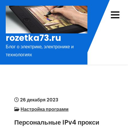
Перейти
к
содержимому
rozetka73.ru
Блог о электрике, электронике и
технологиях
26 декабря 2023
Настройка программ
Персональные IPv4 прокси