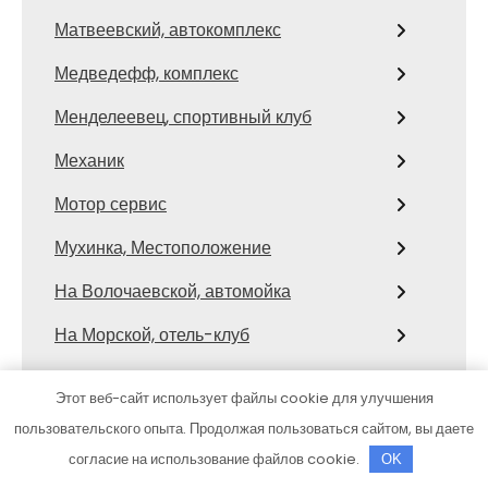
Матвеевский, автокомплекс
Медведефф, комплекс
Менделеевец, спортивный клуб
Механик
Мотор сервис
Мухинка, Местоположение
На Волочаевской, автомойка
На Морской, отель-клуб
На Художников, оздоровительный
Этот веб-сайт использует файлы cookie для улучшения
комплекс
пользовательского опыта. Продолжая пользоваться сайтом, вы даете
Наф Наф, автомоечный комплекс
согласие на использование файлов cookie.
OK