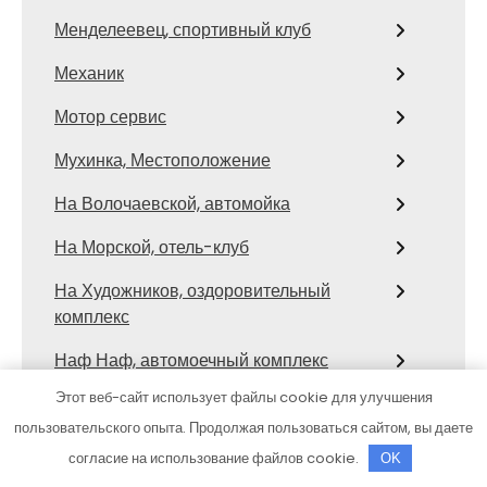
Менделеевец, спортивный клуб
Механик
Мотор сервис
Мухинка, Местоположение
На Волочаевской, автомойка
На Морской, отель-клуб
На Художников, оздоровительный
комплекс
Наф Наф, автомоечный комплекс
Этот веб-сайт использует файлы cookie для улучшения
Нирвана СПА, оздоровительный
комплекс
пользовательского опыта. Продолжая пользоваться сайтом, вы даете
согласие на использование файлов cookie.
OK
Общественная баня, Общественная