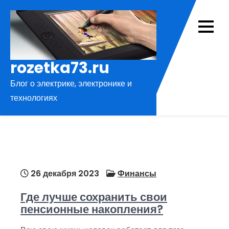
Перейти
к
содержимому
rozetka73.ru
Блог о электрике, электронике и
технологиях
26 декабря 2023
Финансы
Где лучше сохранить свои
пенсионные накопления?