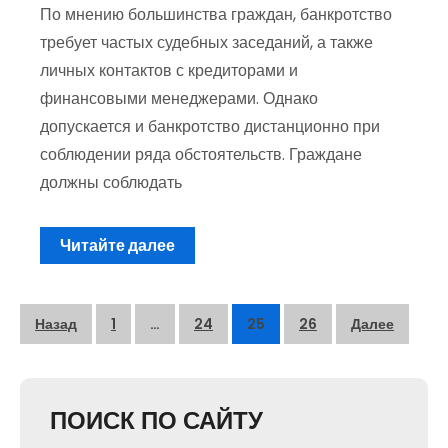
По мнению большинства граждан, банкротство
требует частых судебных заседаний, а также
личных контактов с кредиторами и
финансовыми менеджерами. Однако
допускается и банкротство дистанционно при
соблюдении ряда обстоятельств. Граждане
должны соблюдать
Читайте далее
Пагинация
Назад
1
…
24
25
26
Далее
записей
ПОИСК ПО САЙТУ