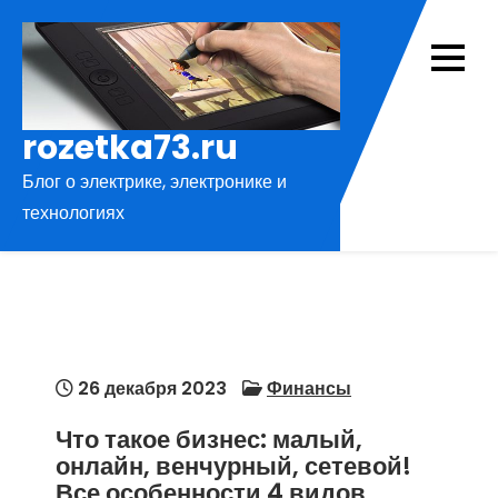
Перейти
к
содержимому
rozetka73.ru
Блог о электрике, электронике и
технологиях
26 декабря 2023
Финансы
Что такое бизнес: малый,
онлайн, венчурный, сетевой!
Все особенности 4 видов