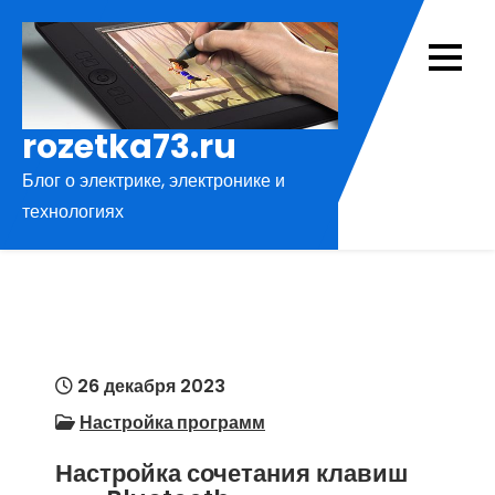
Перейти
к
содержимому
rozetka73.ru
Блог о электрике, электронике и
технологиях
26 декабря 2023
Настройка программ
Настройка сочетания клавиш