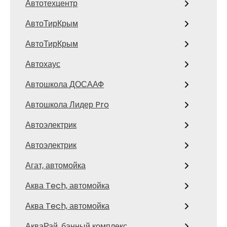
Автотехцентр
АвтоТирКрым
АвтоТирКрым
Автохаус
Автошкола ДОСААФ
Автошкола Лидер Pro
Автоэлектрик
Автоэлектрик
Агат, автомойка
Аква Tech, автомойка
Аква Tech, автомойка
АкваРай, банный комплекс