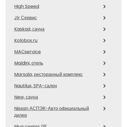
High Speed
Jlr Сервис
Kaskad, сауна
Kolobox.ru
MACservice
Maldini, отель
Marsala, ресторанный комплекс
Nautilus, SPA-салон
New, сауна
Nissan АСПЭК-Авто официальный
дилер
Niva center 05