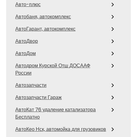
Авто-плюс
Автобаня, автокомплекс
АвтоГарант, автокомплекс
АвтоДвор
АвтоДом
Автодром Курской Отш ДОСААФ
России
Автозапчасти
Автозапчасти Гараж
АвтоКат 76 удаление катализатора
Бесплатно
АвтоКео Нск, автомойка для грузовиков