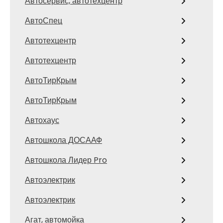
Автосервис, автотехцентр
АвтоСпец
Автотехцентр
Автотехцентр
АвтоТирКрым
АвтоТирКрым
Автохаус
Автошкола ДОСААФ
Автошкола Лидер Pro
Автоэлектрик
Автоэлектрик
Агат, автомойка