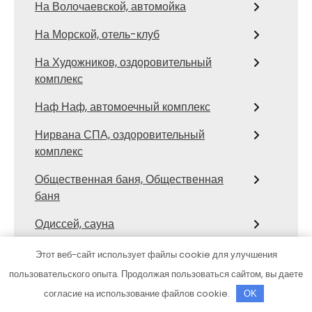
На Волочаевской, автомойка
На Морской, отель-клуб
На Художников, оздоровительный
комплекс
Наф Наф, автомоечный комплекс
Нирвана СПА, оздоровительный
комплекс
Общественная баня, Общественная
баня
Одиссей, сауна
Оздоровительный комплекс на
Этот веб-сайт использует файлы cookie для улучшения
Маяковского
пользовательского опыта. Продолжая пользоваться сайтом, вы даете
согласие на использование файлов cookie.
Олимп, автомоечный комплекс
OK