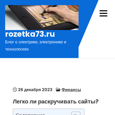
Перейти
к
содержимому
rozetka73.ru
Блог о электрике, электронике и
технологиях
26 декабря 2023
Финансы
Легко ли раскручивать сайты?