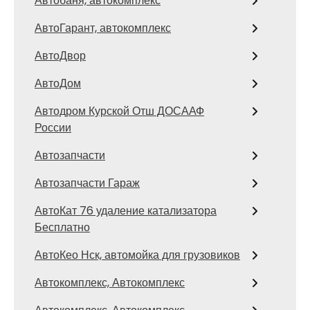
Автобаня, автокомплекс
АвтоГарант, автокомплекс
АвтоДвор
АвтоДом
Автодром Курской Отш ДОСААФ
России
Автозапчасти
Автозапчасти Гараж
АвтоКат 76 удаление катализатора
Бесплатно
АвтоКео Нск, автомойка для грузовиков
Автокомплекс, Автокомплекс