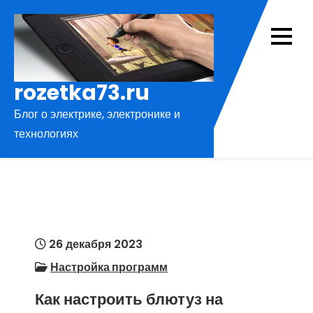
Перейти
к
содержимому
rozetka73.ru
Блог о электрике, электронике и
технологиях
26 декабря 2023
Настройка программ
Как настроить блютуз на