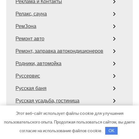
Реклама и Контакты
Релакс, сауна
РемЗона
Ремонт авто
Ремонт, заправка автокондиционеров
Родники, автомойка
Руссервис
Русская баня
Русская усадьба, гостиница
Русский Дворик, банный комплекс
Этот веб-сайт использует файлы cookie для улучшения
пользовательского опыта. Продолжая пользоваться сайтом, вы даете
Русский дух, баня
согласие на использование файлов cookie.
OK
Русский финн, баня-сауна