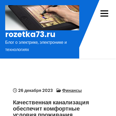
Перейти
к
содержимому
rozetka73.ru
Блог о электрике, электронике и
технологиях
26 декабря 2023
Финансы
Качественная канализация
обеспечит комфортные
условия проживания