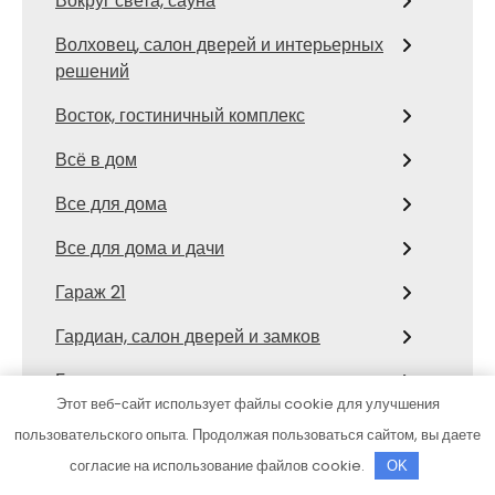
Вокруг света, сауна
Волховец, салон дверей и интерьерных
решений
Восток, гостиничный комплекс
Всё в дом
Все для дома
Все для дома и дачи
Гараж 21
Гардиан, салон дверей и замков
Гаро, комплекс
Этот веб-сайт использует файлы cookie для улучшения
Гейзер, сауна
пользовательского опыта. Продолжая пользоваться сайтом, вы даете
согласие на использование файлов cookie.
Главдверь, мультибрендовый магазин
OK