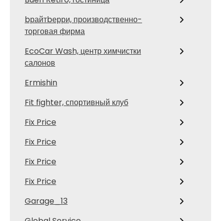
bрайтbерри, производственно-
торговая фирма
EcoCar Wash, центр химчистки
салонов
Ermishin
Fit fighter, спортивный клуб
Fix Price
Fix Price
Fix Price
Fix Price
Garage_13
Global Service