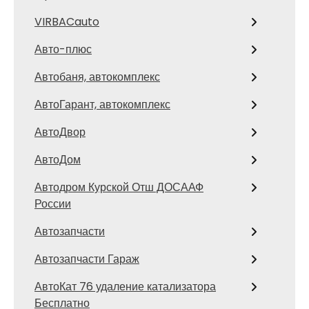
VIRBACauto
Авто-плюс
Автобаня, автокомплекс
АвтоГарант, автокомплекс
АвтоДвор
АвтоДом
Автодром Курской Отш ДОСААФ
России
Автозапчасти
Автозапчасти Гараж
АвтоКат 76 удаление катализатора
Бесплатно