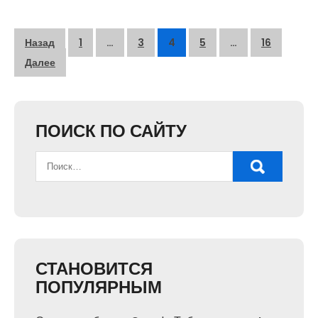
Пагинация
Назад
1
…
3
4
5
…
16
записей
Далее
ПОИСК ПО САЙТУ
СТАНОВИТСЯ
ПОПУЛЯРНЫМ