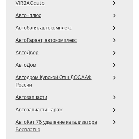
VIRBACauto
Авто-плюс
Автобаня, автокомплекс
АвтоГарант, автокомплекс
АвтоДвор
АвтоДом
Автодром Курской Отш ДОСААФ
России
Автозапчасти
Автозапчасти Гараж
АвтоКат 76 удаление катализатора
Бесплатно