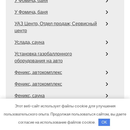
У Фомича, баня
У Фомича, баня
УАЗ Центр, Отдел продаж; Сервисный
центр
Услада, сауна
Установка газобаллонного
оборудования на авто
Феникс, автокомплекс
Феникс, автокомплекс
Феникс, сауна
Этот веб-сайт использует файлы cookie для улучшения
Царь-Баня, оздоровительный комплекс
пользовательского опыта. Продолжая пользоваться сайтом, вы даете
Центр автомоечных услуг, Центр
согласие на использование файлов cookie.
OK
автомоечных услуг