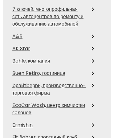
7 ключей, многопрофильная
сеть автоцентров по ремонту и
обслуживанию автомобилей
A&R
AK Star
Bohle, компания
Buen Retiro, гостиница
bрайтbерри, производственно-
торговая фирма
EcoCar Wash, центр химчистки
салонов
Ermishin
Fit fighter, спортивный клуб