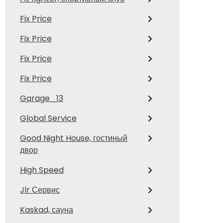
Fix Price
Fix Price
Fix Price
Fix Price
Garage_13
Global Service
Good Night House, гостиный
двор
High Speed
Jlr Сервис
Kaskad, сауна